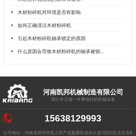
木材粉碎机对环境是否有影响
如何正确清洁木材粉碎机
引起木材粉碎机轴承锁定的原因
什么原因会导致木材粉碎机的轴承被锁...
河南凯邦机械制造有限公司
我们专注做一件事做好的机械设备
15638129993
公司地址：河南省郑州市巩义市产业集聚区创业大道与E23交叉向东8